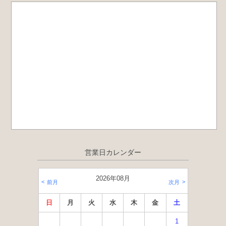
営業日カレンダー
2026年08月
前月
次月
日
月
火
水
木
金
土
1